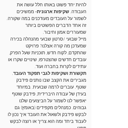
להיות יחד פשוט באותו חלל עושה את 
העבודה. 
שקיפות ארגונית-
 ממשיכים 
לשמור על העובדים מעודכנים במה שקורה. 
זה אחד הדברים הפשוטים ביותר 
שמעוררים אמון וחיבור. 
מייל שבועי /סרטון שבועי מהנהלה בכירה 
שמעדכן מה קורה אצלנו? פרויקט 
שהתקדם, לקוח חדש, תוכניות שעל הפרק, 
עובדים חדשים שהצטרפו, שינויים שקרו או 
עתידים לקרות בחברה ועוד.
תקשורת ושקיפות לגבי תפקוד העובד
. 
מגבירים את הקצב שבו נותנים פידבק 
שוטף. עוברים לרמה שבועית. במיוחד 
בעידן של עבודה היברידית, פידבק שוטף 
יאפשר לנו לשמור על הביצועים שלנו 
גבוהים. כמנהלים מקפידים (באומץ) גם 
לבקש פידבק ולשאול את העובד איך נכון לו 
לעבוד ביחד ומה הוא צריך או רוצה לבקש 